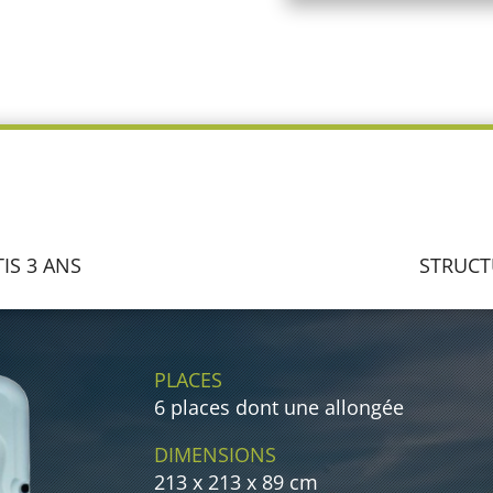
IS 3 ANS
STRUCT
PLACES
6 places dont une allongée
DIMENSIONS
213 x 213 x 89 cm