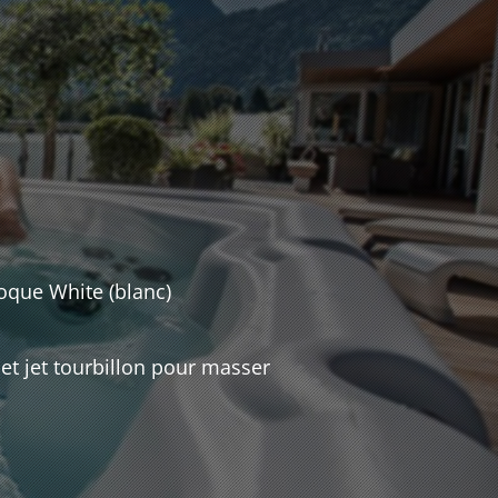
coque White (blanc)
et jet tourbillon pour masser