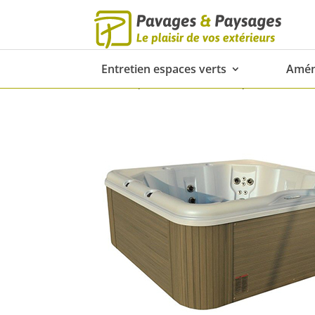
Entretien espaces verts
Amén
Home
»
Spa exterieurs
»
Cove Spa Encore SE